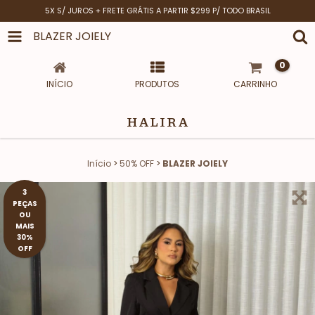
5X S/ JUROS + FRETE GRÁTIS A PARTIR $299 P/ TODO BRASIL
BLAZER JOIELY
0
INÍCIO
PRODUTOS
CARRINHO
HALIRA
Início
>
50% OFF
>
BLAZER JOIELY
3
PEÇAS
OU
MAIS
30%
OFF