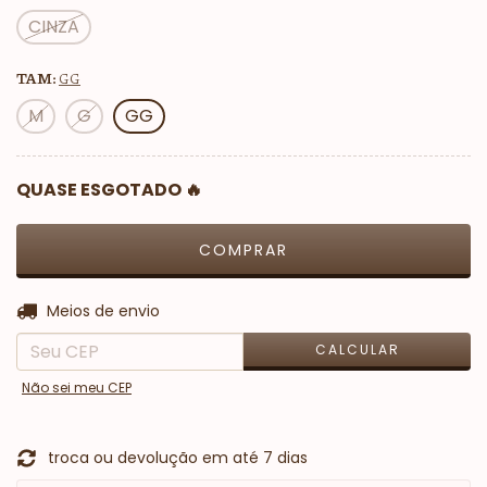
CINZA
TAM:
GG
M
G
GG
QUASE ESGOTADO 🔥
ALTERAR CEP
Entregas para o CEP:
Meios de envio
CALCULAR
Não sei meu CEP
troca ou devolução em até 7 dias