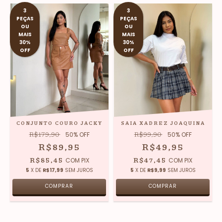
3
3
PEÇAS
PEÇAS
OU
OU
MAIS
MAIS
30%
30%
OFF
OFF
CONJUNTO COURO JACKY
SAIA XADREZ JOAQUINA
R$179,90
R$99,90
50
% OFF
50
% OFF
R$89,95
R$49,95
R$85,45
R$47,45
COM
PIX
COM
PIX
5
X DE
R$17,99
SEM JUROS
5
X DE
R$9,99
SEM JUROS
COMPRAR
COMPRAR