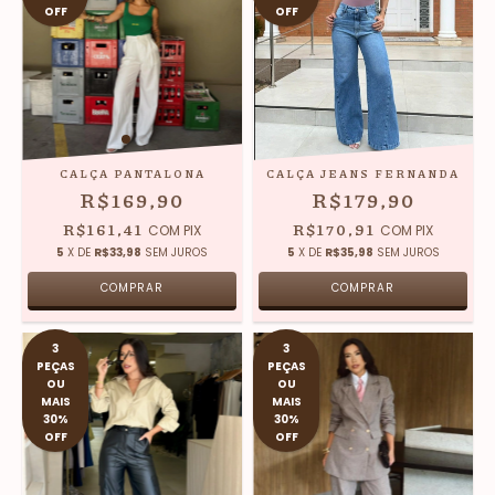
OFF
OFF
CALÇA PANTALONA
CALÇA JEANS FERNANDA
R$169,90
R$179,90
R$161,41
R$170,91
COM
PIX
COM
PIX
5
X DE
R$33,98
SEM JUROS
5
X DE
R$35,98
SEM JUROS
COMPRAR
COMPRAR
3
3
PEÇAS
PEÇAS
OU
OU
MAIS
MAIS
30%
30%
OFF
OFF