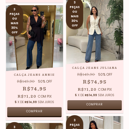
3
PEÇAS
3
OU
PEÇAS
MAIS
OU
30%
MAIS
OFF
30%
OFF
CALÇA JEANS JULIANA
R$149,90
50
% OFF
CALÇA JEANS ANNIE
R$74,95
R$149,90
50
% OFF
R$74,95
R$71,20
COM
PIX
R$71,20
5
X DE
R$14,99
SEM JUROS
COM
PIX
5
X DE
R$14,99
SEM JUROS
COMPRAR
COMPRAR
3
PEÇAS
3