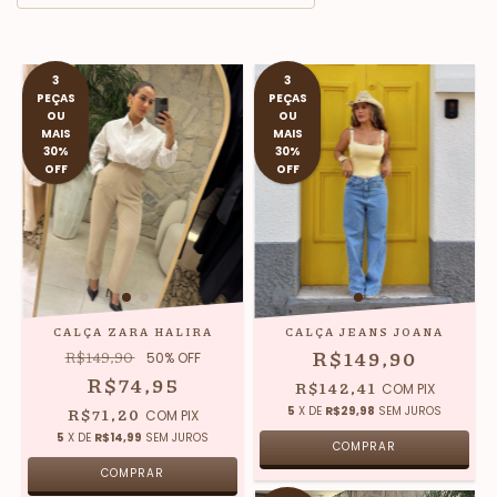
3
3
PEÇAS
PEÇAS
OU
OU
MAIS
MAIS
30%
30%
OFF
OFF
CALÇA ZARA HALIRA
CALÇA JEANS JOANA
R$149,90
R$149,90
50
% OFF
R$74,95
R$142,41
COM
PIX
R$71,20
5
X DE
R$29,98
SEM JUROS
COM
PIX
5
X DE
R$14,99
SEM JUROS
COMPRAR
COMPRAR