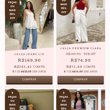
OU
PEÇAS
MAIS
OU
30%
MAIS
OFF
30%
OFF
CALÇA PREMIUM CLARA
R$149,90
50
% OFF
CALÇA JEANS LIZ
R$169,90
R$74,95
R$161,41
R$71,20
COM
PIX
COM
PIX
5
X DE
R$33,98
SEM JUROS
5
X DE
R$14,99
SEM JUROS
COMPRAR
COMPRAR
3
3
PEÇAS
PEÇAS
OU
OU
MAIS
MAIS
30%
30%