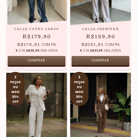
CALÇA COURO CARGO
CALÇA JHENIFER
R$179,90
R$159,90
R$170,91
R$151,91
COM
PIX
COM
PIX
5
X DE
R$35,98
SEM JUROS
5
X DE
R$31,98
SEM JUROS
COMPRAR
COMPRAR
3
3
PEÇAS
PEÇAS
OU
OU
MAIS
MAIS
30%
30%
OFF
OFF