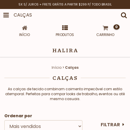
5X S/ JUROS + FRETE GRÁTIS A PARTIR $299 P/ TODO BRASIL
CALÇAS
0
INÍCIO
PRODUTOS
CARRINHO
HALIRA
Início
>
Calças
CALÇAS
As calças de tecido combinam caimento impecável com estilo
atemporal. Perfeitas para compor looks de trabalho, eventos ou até
mesmo casuais.
Ordenar por
FILTRAR