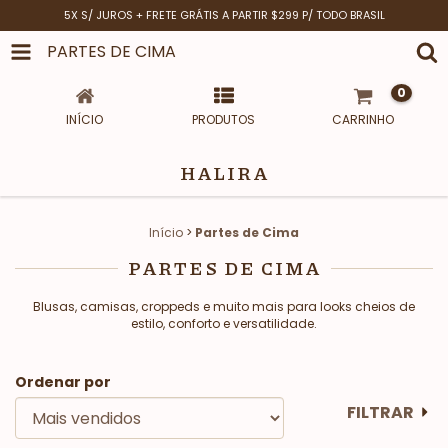
5X S/ JUROS + FRETE GRÁTIS A PARTIR $299 P/ TODO BRASIL
PARTES DE CIMA
0
INÍCIO
PRODUTOS
CARRINHO
HALIRA
Início
>
Partes de Cima
PARTES DE CIMA
Blusas, camisas, croppeds e muito mais para looks cheios de
estilo, conforto e versatilidade.
Ordenar por
FILTRAR