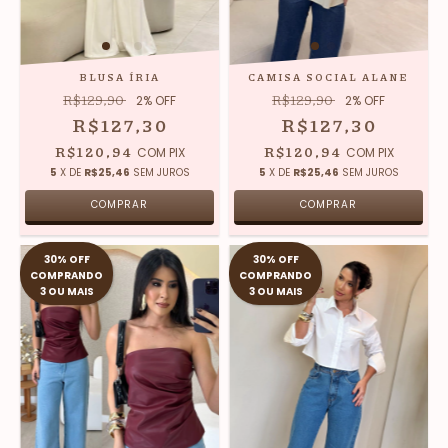
BLUSA ÍRIA
CAMISA SOCIAL ALANE
R$129,90
R$129,90
2
% OFF
2
% OFF
R$127,30
R$127,30
R$120,94
R$120,94
COM
PIX
COM
PIX
5
X DE
R$25,46
SEM JUROS
5
X DE
R$25,46
SEM JUROS
COMPRAR
COMPRAR
30% OFF
30% OFF
COMPRANDO
COMPRANDO
3 OU MAIS
3 OU MAIS