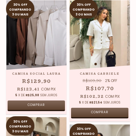
30% OFF
30% OFF
COMPRANDO
COMPRANDO
3 OU MAIS
3 OU MAIS
CAMISA SOCIAL LAURA
CAMISA GABRIELE
R$129,90
R$109,90
2
% OFF
R$107,70
R$123,41
COM
PIX
5
X DE
R$25,98
SEM JUROS
R$102,32
COM
PIX
5
X DE
R$21,54
SEM JUROS
COMPRAR
COMPRAR
30% OFF
COMPRANDO
30% OFF
3 OU MAIS
COMPRANDO