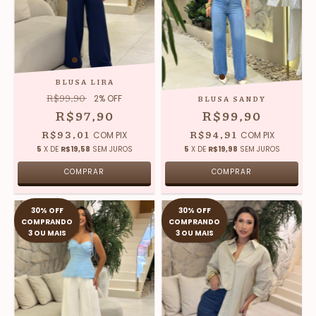
BLUSA LIRA
R$99,90
2
% OFF
BLUSA SANDY
R$97,90
R$99,90
R$93,01
R$94,91
COM
PIX
COM
PIX
5
X DE
R$19,58
SEM JUROS
5
X DE
R$19,98
SEM JUROS
COMPRAR
COMPRAR
30% OFF
30% OFF
COMPRANDO
COMPRANDO
3 OU MAIS
3 OU MAIS