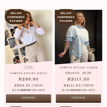
30% OFF
30% OFF
COMPRANDO
COMPRANDO
3 OU MAIS
3 OU MAIS
CAMISA SOCIAL CLARA
2 CORES
R$119,90
2
% OFF
CAMISA SOCIAL BASIC
R$99,90
R$117,50
R$94,91
R$111,63
COM
PIX
COM
PIX
5
X DE
R$19,98
SEM JUROS
5
X DE
R$23,50
SEM JUROS
COMPRAR
COMPRAR