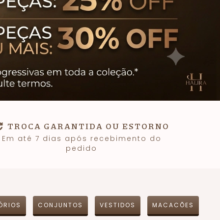
TROCA GARANTIDA OU ESTORNO
Em até 7 dias após recebimento do
pedido
ÓRIOS
CONJUNTOS
VESTIDOS
MACACÕES