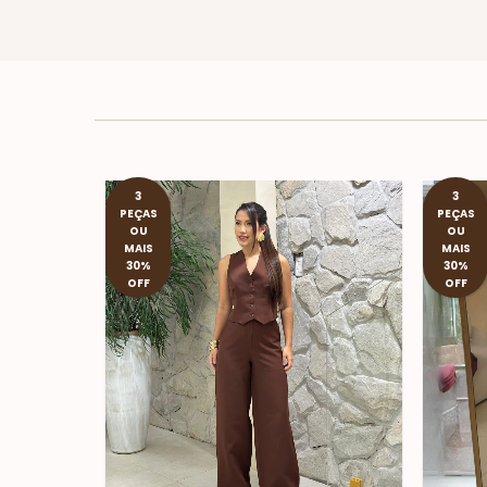
3
3
PEÇAS
PEÇAS
OU
OU
MAIS
MAIS
30%
30%
OFF
OFF