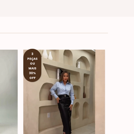
3
PEÇAS
OU
MAIS
30%
OFF