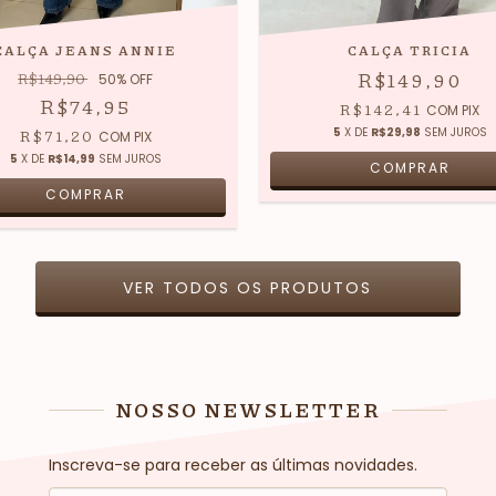
CALÇA JEANS ANNIE
CALÇA TRICIA
R$149,90
R$149,90
50
% OFF
R$74,95
R$142,41
COM
PIX
R$71,20
5
X DE
R$29,98
SEM JUROS
COM
PIX
5
X DE
R$14,99
SEM JUROS
COMPRAR
COMPRAR
VER TODOS OS PRODUTOS
NOSSO NEWSLETTER
Inscreva-se para receber as últimas novidades.